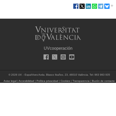
UVcooperación
© 2026 UV. - EspaiVives Avda. Blasco Ibañez, 23, 46010 València. Tel: 963 983 935
Aviso legal
|
Accesibilidad
|
Política privacidad
|
Cookies
|
Transparencia
|
Buzón de contacto