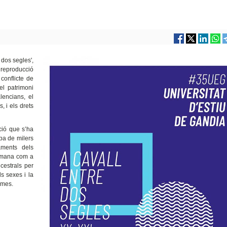
 dos segles',
e reproducció
conflicte de
el patrimoni
alencians, el
, i els drets
ació que s’ha
opa de milers
iaments
dels
humana com a
cestrals per
ls sexes i la
omes.