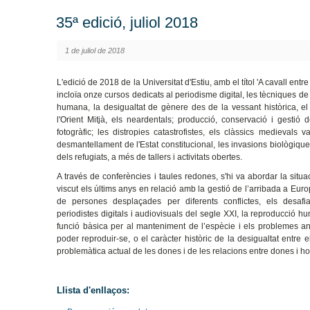
35ª edició, juliol 2018
1 de juliol de 2018
L'edició de 2018 de la Universitat d'Estiu, amb el títol 'A cavall entre
incloïa onze cursos dedicats al periodisme digital, les tècniques d
humana, la desigualtat de gènere des de la vessant històrica, el 
l'Orient Mitjà, els neardentals; producció, conservació i gestió d
fotogràfic; les distropies catastrofistes, els clàssics medievals v
desmantellament de l'Estat constitucional, les invasions biològiques
dels refugiats, a més de tallers i activitats obertes.
A través de conferències i taules redones, s'hi va abordar la situ
viscut els últims anys en relació amb la gestió de l’arribada a Eur
de persones desplaçades per diferents conflictes, els desaf
periodistes digitals i audiovisuals del segle XXI, la reproducció 
funció bàsica per al manteniment de l’espècie i els problemes an
poder reproduir-se, o el caràcter històric de la desigualtat entre e
problemàtica actual de les dones i de les relacions entre dones i h
Llista d'enllaços: