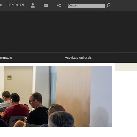
SH
DIRECTORI
ormació
Activitats culturals