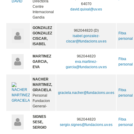
Director/a
64070
Centre
david.quixal@uv.es
Internacional
Gandia
GONZALEZ
962044820 (D)
GONZALEZ
Fitxa
isabel.gonzalez-
CISCAR,
personal
ciscar@fundacions.uv.es
ISABEL
MARTINEZ
962044820
Fitxa
GARCIA,
eva.martinez-
personal
EVA
garcia@fundacions.uv.es
NACHER
MARTINEZ,
GRACIELA
Fitxa
graciela.nacher@fundacions.uv.es
Personal
personal
Fundacion
General-
SIGNES
962044820
Fitxa
SESE,
sergio.signes@fundacions.uv.es
personal
SERGIO