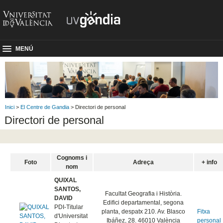
MENÚ
Inici
>
El Centre de Gandia
> Directori de personal
Directori de personal
Cognoms i
Foto
Adreça
+ info
nom
QUIXAL
SANTOS,
Facultat Geografia i Història.
DAVID
Edifici departamental, segona
PDI-Titular
planta, despatx 210. Av. Blasco
Fitxa
d'Universitat
Ibáñez, 28. 46010 València
personal