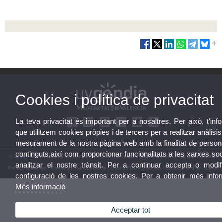
Cookies i política de privacitat
La teva privacitat és important per a nosaltres. Per això, t'in
que utilitzem cookies pròpies i de tercers per a realitzar anàlisis
mesurament de la nostra pàgina web amb la finalitat de persona
continguts,així com proporcionar funcionalitats a les xarxes soc
© 2026 UV. - UVGandia, Carrer Tossal, 8, 46701 Gandia (València). Tel: (+34) 962 044 820
analitzar el nostre trànsit. Per a continuar accepta o modif
Política privacitat
|
Cookies
|
Transparència
|
Bústia FGUV
|
Termes i condicions d’ús
|
Canal
configuració de les nostres cookies. Per a obtenir més info
Intern d'Informació
|
Més informació
Acceptar tot