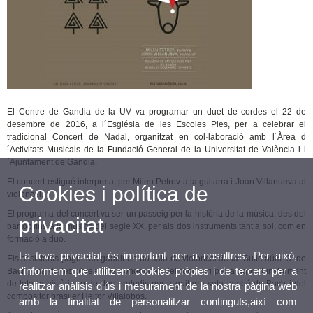
El Centre de Gandia de la UV va programar un duet de cordes el 22 de
desembre de 2016, a l´Església de les Escoles Pies, per a celebrar el
tradicional Concert de Nadal, organitzat en col·laboració amb l´Àrea d
´Activitats Musicals de la Fundació General de la Universitat de València i l
´Ajuntament de Gandia.
El concert estigué interpretat per Milen Petrov a la guitarra i Joan Villanueva al
Cookies i política de
violoncel.
El programa del concert va ser un passeig per la història de la música, des del
privacitat
barroc fins a la música del segle XX, per als dos instruments tant a sol, com en
formació a duo.
La teva privacitat és important per a nosaltres. Per això,
Els assistents pogueren gaudir en un solo de violoncel de la ´Suite núm. 3´ de
t'informem que utilitzem cookies pròpies i de tercers per a
Bach, una de les obres més conegudes del repertori per a aquest instrument
de tota la història, o de dos preludis per a guitarra sola també de Bach i del
realitzar anàlisis d'ús i mesurament de la nostra pàgina web
compositor brasiler Heitor Villalobos.
amb la finalitat de personalitzar continguts,així com