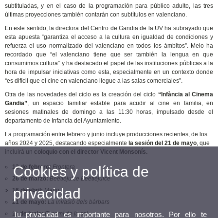
subtituladas, y en el caso de la programación para público adulto, las tres
últimas proyecciones también contarán con subtítulos en valenciano.
En este sentido, la directora del Centro de Gandia de la UV ha subrayado que
esta apuesta “garantiza el acceso a la cultura en igualdad de condiciones y
refuerza el uso normalizado del valenciano en todos los ámbitos”. Melo ha
recordado que “el valenciano tiene que ser también la lengua en que
consumimos cultura” y ha destacado el papel de las instituciones públicas a la
hora de impulsar iniciativas como esta, especialmente en un contexto donde
“es difícil que el cine en valenciano llegue a las salas comerciales”.
Otra de las novedades del ciclo es la creación del ciclo
“Infància al Cinema
Gandia”
, un espacio familiar estable para acudir al cine en familia, en
sesiones matinales de domingo a las 11:30 horas, impulsado desde el
departamento de Infancia del Ayuntamiento.
La programación entre febrero y junio incluye producciones recientes, de los
años 2024 y 2025, destacando especialmente
la sesión del 21 de mayo
, que
incluirá un
coloquio con el director Vicent Monsonís.
12 de febrero:
Frontera
Cookies y política de
26 de marzo:
Beetlejuice Beetlejuice
privacidad
16 de abril:
Mario
21 de mayo:
La invasió dels bàrbars
11 de junio:
El camí de la sal
Tu privacidad es importante para nosotros. Por ello te