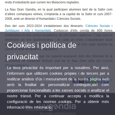
resta d’estudiants que cursen les titulacions reglades.
La Nau Gran Gandia, en la qual participen alumnes tant de la Safor com
d’altres comarques veïnes, s’implanta a la capital de la Safor el curs 2007-
2008, amb un itinerari d’Humanitats i Ciències Socials.
Des del curs 2023-2024 s'estableixen dos itineraris:
Ciències Socials i
Jurídiques
i
Arts i Humanitats
. Cadascun d'ells consta de 600 hores
distribuïdes en tres cursos acadèmics de 200 hores cadascun. Cada curs es
distribueix en dos quadrimestres i en cada un d’ells s’imparteixen dues
Cookies i política de
assignatures troncals, de manera que en acabar el curs cada alumne ha
cursat un total de quatre assignatures.
privacitat
A més, aquell alumnat que ha superat qualsevol dels dos itineraris té la
possibilitat de continuar formant part de la Nau Gran amb els
Cursos
d'Especialització
.
La teva privacitat és important per a nosaltres. Per això,
t'informem que utilitzem cookies pròpies i de tercers per a
realitzar anàlisis d'ús i mesurament de la nostra pàgina web
amb la finalitat de personalitzar continguts,així com
proporcionar funcionalitats a les xarxes socials o analitzar el
nostre trànsit. Per a continuar accepta o modifica la
configuració de les nostres cookies. Per a obtenir més
informació
Més informació