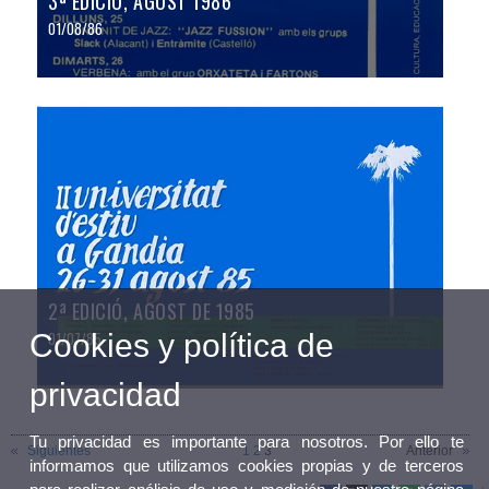
3ª EDICIÓ, AGOST 1986
01/08/86
2ª EDICIÓ, AGOST DE 1985
Cookies y política de
01/07/85
privacidad
Tu privacidad es importante para nosotros. Por ello te
Siguientes
1
2
3
Anterior
informamos que utilizamos cookies propias y de terceros