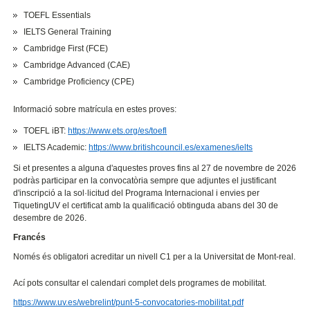
TOEFL Essentials
IELTS General Training
Cambridge First (FCE)
Cambridge Advanced (CAE)
Cambridge Proficiency (CPE)
Informació sobre matrícula en estes proves:
TOEFL iBT:
https://www.ets.org/es/toefl
IELTS Academic:
https://www.britishcouncil.es/examenes/ielts
Si et presentes a alguna d'aquestes proves fins al 27 de novembre de 2026
podràs participar en la convocatòria sempre que adjuntes el justificant
d'inscripció a la sol·licitud del Programa Internacional i envies per
TiquetingUV el certificat amb la qualificació obtinguda abans del 30 de
desembre de 2026.
Francés
Només és obligatori acreditar un nivell C1 per a la Universitat de Mont-real.
Ací pots consultar el calendari complet dels programes de mobilitat.
https://www.uv.es/webrelint/punt-5-convocatories-mobilitat.pdf