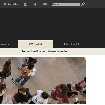
DIRECTORIO
USER
SHARE
Convenios
UV Global
FORTHEM
Por nacionalidades del estudiantado