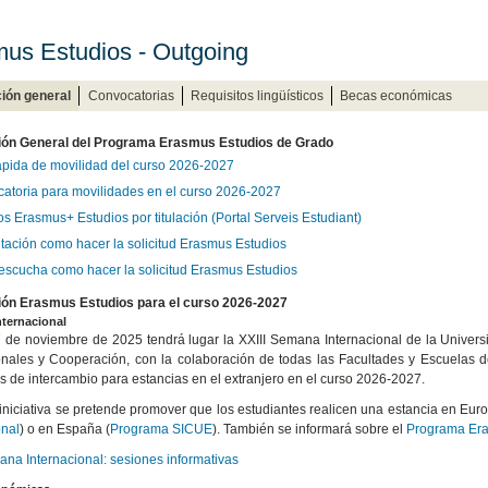
us Estudios - Outgoing
ión general
Convocatorias
Requisitos lingüísticos
Becas económicas
ión General del Programa Erasmus Estudios de Grado
ápida de movilidad del curso 2026-2027
atoria para movilidades en el curso 2026-2027
s Erasmus+ Estudios por titulación (Portal Serveis Estudiant)
tación como hacer la solicitud Erasmus Estudios
 escucha como hacer la solicitud Erasmus Estudios
ión Erasmus Estudios para el curso 2026-2027
ternacional
7 de noviembre de 2025 tendrá lugar la XXIII Semana Internacional de la Univers
onales y Cooperación, con la colaboración de todas las Facultades y Escuelas de 
 de intercambio para estancias en el extranjero en el curso 2026-2027.
iniciativa se pretende promover que los estudiantes realicen una estancia en Eur
onal
) o en España (
Programa SICUE
). También se informará sobre el
Programa Era
ana Internacional: sesiones informativas