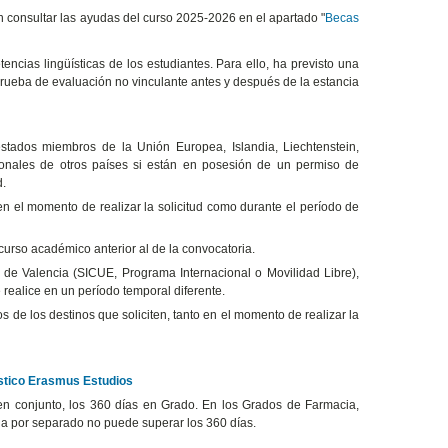
n consultar las ayudas del curso 2025-2026 en el apartado "
Becas
encias lingüísticas de los estudiantes. Para ello, ha previsto una
prueba de evaluación no vinculante antes y después de la estancia
stados miembros de la Unión Europea, Islandia, Liechtenstein,
ionales de otros países si están en posesión de un permiso de
d.
 en el momento de realizar la solicitud como durante el período de
 curso académico anterior al de la convocatoria.
 de Valencia (SICUE, Programa Internacional o Movilidad Libre),
realice en un período temporal diferente.
os de los destinos que soliciten, tanto en el momento de realizar la
ístico Erasmus Estudios
n conjunto, los 360 días en Grado. En los Grados de Farmacia,
ia por separado no puede superar los 360 días.