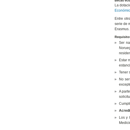
Becas ec
La dotaci
Económi
Entre otr
serie de 
Erasmus.
Requisito
Ser na
Norueg
residen
Estar 
estanc
Tener s
No ser
except
A parte
solici
Cumplir
Acredi
Los y 
Medici