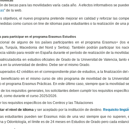
onómicas
ón de becas para las movilidades varía cada año. A efectos informativos se puede
cas
" de la web.
os objetivos, el nuevo programa pretende mejorar en calidad y reforzar las compet
medidas como cursos on line de idiomas para estudiantes o la realización de una 
s para participar en el programa Erasmus Estudios
cional de alguno de los países participantes en el programa Erasmus+ (los e
a, Turquía, Macedonia del Nord y Serbia). También podrán participar los nac
cia válido para residir en España durante el período de realización de la movilida
matriculado/da en estudios oficiales de Grado de la Universitat de Valencia, tanto
ia en la universidad de destino. Debe ser el mismo Grado.
uperados 42 créditos en el correspondiente plan de estudios, a la finalización del
 beneficiario en el mismo curso de otro programa de movilidad de la Universitat
o el programa Erasmus Prácticas. En este último caso, siempre que la movilidad se 
 de los requisitos generales, los solicitantes deben cumplir los requisitos específic
tud, como durante el curso 2025/2026.
 los requisitos específicos de los Centros y las Titulaciones
tar el nivel de idioma
y ser aceptado por la institución de destino.
Requisito lingü
las estudiantes pueden ser Erasmus más de una vez siempre que no superen, e
na y Odontología, el límite es de 24 meses en Estudios de Grado pero cada estanc