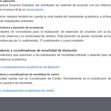
de selección
grama Erasmus Estudios, las solicitudes se ordenan de acuerdo con los criteri
 el anexo III de la
convocatoria
.
terios siempre tendrán en cuenta la nota media del expediente académico a la fina
de estudiantes entrantes.
estinos y duración de la estancia
idades se concederán para la realización de estancias de acuerdo con la dura
at de Valencia y la universidad de destino. Esta duración se puede consultar en la 
 estancias de 1r cuatrimestre, 2º cuatrimestre o curso completo.
dores y coordinadoras de movilidad de titulación
rofesores que asesoran a los estudiantes de movilidad entrante y saliente para red
sistencia académica.
de coordinadores/as académicas de titulación
ores y coordinadoras de movilidad de centro
ultad cuenta con un Coordinador de Centro. Normalmente es el vicedecano de 
en asuntos de movilidad.
de cordinadores/as académicas de centro