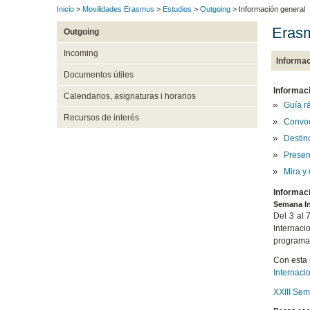
Inicio
>
Movilidades Erasmus
>
Estudios
>
Outgoing
> Información general
Erasm
Outgoing
Incoming
Informac
Documentos útiles
Informac
Calendarios, asignaturas i horarios
Guía r
Recursos de interés
Convoc
Destino
Presen
Mira y
Informac
Semana In
Del 3 al 
Internaci
programas
Con esta 
Internaci
XXIII Sem