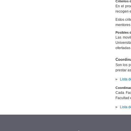
Criterios 
En el pro
recogen en
Estos cri
mentores 
Posibles d
Las movil
Universit
ofertadas
Coordina
Son los p
prestar a
Lista 
Coordinad
Cada Fac
Facultad 
Lista 