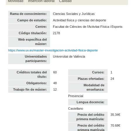
Movilidad
Inserción laboral
Calidad
Rama de conocimiento:
Ciencias Sociales y Jurídicas
Campo de estudio:
Actividad física y ciencias del deporte
Centre:
Facultat de Ciències de l'Activitat Física i Esports
Código titulación:
2178
Web específica del
máster:
https://www.uv.es/master-investigacion-actividad-fisica-deporte
Universidades
Universitat de València
participantes:
Créditos totales del
60
Cursos:
1
título:
Plazas ofertadas:
24
Obligatorios:
48
Modalidad de
Trabajo fin de máster:
12
enseñanza:
Presencial
Lengua docencia:
Castellano
Precio del crédito
35.34€
primera matrícula:
Precio del crédito
70.68€
primera matrícula