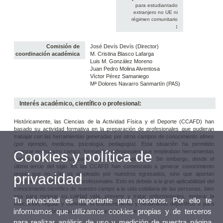
para estudiantado
extranjero no UE ni
régimen comunitario
:
Comisión de
José Devís Devís (Director)
coordinación académica
M. Cristina Blasco Lafarga
Luis M. González Moreno
Juan Pedro Molina Alventosa
Víctor Pérez Samaniego
Mª Dolores Navarro Sanmartín (PAS)
Interés académico, científico o profesional:
Históricamente, las Ciencias de la Actividad Física y el Deporte (CCAFD) han
basado su actividad formativa en la preparación de profesionales que pudieran
trabajar con las herramientas generadas por otros campos de conocimiento afines
(por ejemplo, medicina, psicología, pedagogía). Esta situación ha permitido
avanzar en nuestro campo, formando profesionales que empleaban herramientas
Cookies y política de
construidas y pensadas para otros ámbitos aplicados. Sin embargo, desde el
último tercio del siglo XX las CCAFD han comenzado a generar conocimiento
propio que no sólo es empleado por nuestros egresados, sino que aportan
privacidad
soluciones a otros ámbitos profesionales. Esto es debido a la gran aplicabilidad del
conocimiento científico de nuestro campo a la vida cotidiana de las personas, bien
sea para mejorar su calidad vida, prevenir y tratar enfermedades, mejorar la
Tu privacidad es importante para nosotros. Por ello te
educación, regular y controlar el entretenimiento y rendimiento deportivos o para
informamos que utilizamos cookies propias y de terceros
mejorar la gestión de la actividad física y el deporte.
para realizar análisis de uso y medición de nuestra página