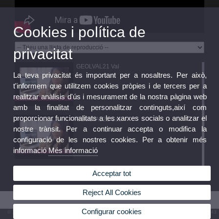
Cookies i política de
privacitat
GEOLVAL21 Val
La teva privacitat és important per a nosaltres. Per això,
t'informem que utilitzem cookies pròpies i de tercers per a
realitzar anàlisis d'ús i mesurament de la nostra pàgina web
amb la finalitat de personalitzar continguts,així com
proporcionar funcionalitats a les xarxes socials o analitzar el
GEOLVAL21 Cas
nostre trànsit. Per a continuar accepta o modifica la
configuració de les nostres cookies. Per a obtenir més
informació
Més informació
Olimpiada Biologia Valencia 2021
Acceptar tot
Reject All Cookies
Configurar cookies
© 2026 UV. - Av. Vicent Andrés Estellés, 19, 46100 Burjassot. Espanya. Tel. (+34) 96 354 43
73