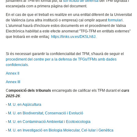
juntament al TFM en format pdf, la
sol·licitud de defensa
del TFM signada i
escanejada com a primera pàgina del document.
En el cas de que el treball es realitze en una entitat diferent de la Universitat
de València (una altra institució o empresa) cal omplir aquest
formulari
.
L'alumnat haurà d'incloure estos documents en el procediment de Valisa
Electrònica habilitat a este efecte anomenat "TFG-TFM en entitats externes”
que trobarà en este enllaç
https://links.uv.es/DK5Lh8J
.
Si és necessari garantir la confidencialitat del TFM, s'haurà de seguir el
procediment del centre per a la defensa de TFGs/TFMs amb dades
confidencials
.
Annex II
Annex III
C
omposició dels tribunals
encarregats de calificar els TFM durant el
curs
2025-26
:
-
M. U. en Aqüicultura
-
M. U. en Biodiversitat, Conservació i Evolució
-
M. U. en Contaminació Ambiental i Ecotoxicologia
-
M. U. en Investigació en Biologia Molecular, Cel·lular i Genètica