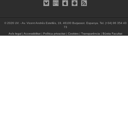
© 2026 UV. - Av. Vicent Andrés Estellés, 19, 46100 Burjassot. Espanya. Tel. (+34) 96 354 43
73
Avís legal
|
Accessibilitat
|
Política privacitat
|
Cookies
|
Transparència
|
Bústia Facultat