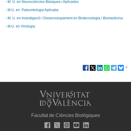
-
M. U. en Neurociències Bàsiques i Aplicades
-
M.U. en Paleontologia Aplicada
-
M. U. en Investigació i Desenvolupament en Biotecnologia i Biomedicina
-
M.U. en Virologia
Facultat de Ciències Biològiques