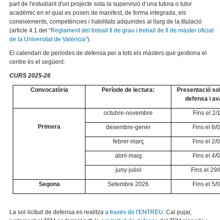
part de l'estudiant d'un projecte sota la supervisió d’una tutora o tutor
acadèmic en el qual es posen de manifest, de forma integrada, els
coneixements, competències i habilitats adquirides al llarg de la titulació
(
article 4.1 del
“Reglament del treball fi de grau i treball de fi de màster oficial
de la Universitat de València"
).
E
l calendari de períodes de defensa per a tots els màsters que gestiona el
centre és el següent:
CURS 2025-26
Convocatòria
Període de lectura:
Presentació sol
defensa i av
octubre-novembre
Fins el 2/
Primera
desembre-gener
Fins el 6/
febrer-març
Fins el 2/
abril-maig
Fins el 4/
juny-juliol
Fins el 29
Segona
Setembre 2026
Fins el 5/
La sol·licitud de defensa es realitza
a través de l'ENTREU
. Cal pujar,