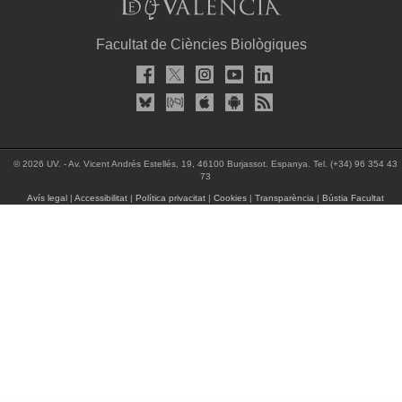
Facultat de Ciències Biològiques
© 2026 UV. - Av. Vicent Andrés Estellés, 19, 46100 Burjassot. Espanya. Tel. (+34) 96 354 43
73
Avís legal
|
Accessibilitat
|
Política privacitat
|
Cookies
|
Transparència
|
Bústia Facultat