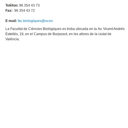
Telèfon:
96 354 43 73
Fax:
96 354 43 72
E-mail:
fac.biologiques@uv.es
La Facultat de Ciències Biològiques es troba ubicada en la
Av. Vicent Andrés
Estellés, 19
, en el Campus de Burjassot, en les afores de la ciutat de
València.