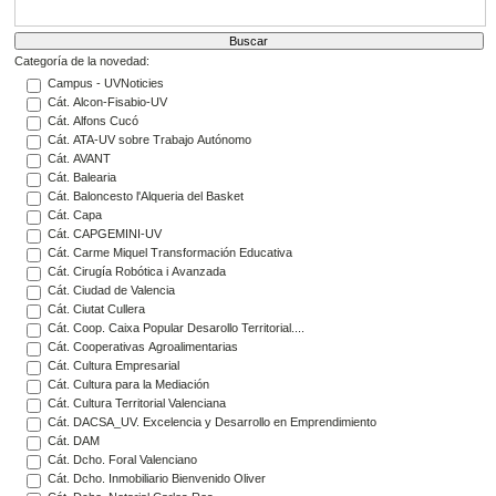
Categoría de la novedad:
Campus - UVNoticies
Cát. Alcon-Fisabio-UV
Cát. Alfons Cucó
Cát. ATA-UV sobre Trabajo Autónomo
Cát. AVANT
Cát. Balearia
Cát. Baloncesto l'Alqueria del Basket
Cát. Capa
Cát. CAPGEMINI-UV
Cát. Carme Miquel Transformación Educativa
Cát. Cirugía Robótica i Avanzada
Cát. Ciudad de Valencia
Cát. Ciutat Cullera
Cát. Coop. Caixa Popular Desarollo Territorial....
Cát. Cooperativas Agroalimentarias
Cát. Cultura Empresarial
Cát. Cultura para la Mediación
Cát. Cultura Territorial Valenciana
Cát. DACSA_UV. Excelencia y Desarrollo en Emprendimiento
Cát. DAM
Cát. Dcho. Foral Valenciano
Cát. Dcho. Inmobiliario Bienvenido Oliver