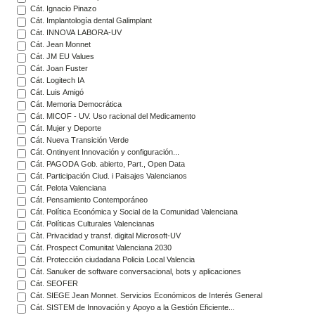
Cát. Ignacio Pinazo
Cát. Implantología dental Galimplant
Cát. INNOVA LABORA-UV
Cát. Jean Monnet
Cát. JM EU Values
Cát. Joan Fuster
Cát. Logitech IA
Cát. Luis Amigó
Cát. Memoria Democrática
Cát. MICOF - UV. Uso racional del Medicamento
Cát. Mujer y Deporte
Cát. Nueva Transición Verde
Cát. Ontinyent Innovación y configuración...
Cát. PAGODA Gob. abierto, Part., Open Data
Cát. Participación Ciud. i Paisajes Valencianos
Cát. Pelota Valenciana
Cát. Pensamiento Contemporáneo
Cát. Política Económica y Social de la Comunidad Valenciana
Cát. Políticas Culturales Valencianas
Càt. Privacidad y transf. digital Microsoft-UV
Cát. Prospect Comunitat Valenciana 2030
Cát. Protección ciudadana Policia Local Valencia
Cát. Sanuker de software conversacional, bots y aplicaciones
Cát. SEOFER
Cát. SIEGE Jean Monnet. Servicios Económicos de Interés General
Cát. SISTEM de Innovación y Apoyo a la Gestión Eficiente...