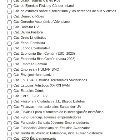
Cát. Dcho. Notarial Carles Ros
Cát. de Ejercicio Físico y Cáncer Infantil
Cát. de estudios sobre el terrorismo y los derechos de sus víctimas
Cát. Demetrio Ribes
Cát. Derecho Autonómico Valenciano
Cát. DevStat-UV
Cát. Divina Pastora
Cát. Drets Lingüístics
Cát. Econ. Feminista
Cát. Econo Colaborativa
Cát. Economía Bien Común (EBC, 2023)
Cát. Economía Bien Común (hasta 2023)
Cát. Empresa Familiar
Cát. Empresa y HUMANISMO
Cát. Envejecimiento activo
Cát. ESTEVAL Estudios Territoriales Valencianos
Cát. Estudios Artísticos XX-XXI IVAM
Cát. Estudios Cómic
Cát. EVES - GSK - UV
Cát. Filosofía y Ciudadanía J.L. Blasco Estellés
Cát. Finanzas Internacionales Santander-UV
Cát. FISABIO para el fomento de la investigación biomédica
Cát. Fund. Bancaja Jovenes emprendedores
Cát. Fundación Bancaja Jóvenes Emprendedores
Cát. Fundación Valenciana de Estudios Avanzados
Cát Huerta de València: Patrimonio, Vida, Futuro Sostenible
Càt. IECO Ética empresarial