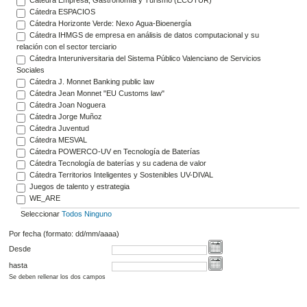
Cátedra ESPACIOS
Cátedra Horizonte Verde: Nexo Agua-Bioenergía
Cátedra IHMGS de empresa en análisis de datos computacional y su
relación con el sector terciario
Cátedra Interuniversitaria del Sistema Público Valenciano de Servicios
Sociales
Cátedra J. Monnet Banking public law
Cátedra Jean Monnet "EU Customs law"
Cátedra Joan Noguera
Cátedra Jorge Muñoz
Cátedra Juventud
Cátedra MESVAL
Cátedra POWERCO-UV en Tecnología de Baterías
Cátedra Tecnología de baterías y su cadena de valor
Cátedra Territorios Inteligentes y Sostenibles UV-DIVAL
Juegos de talento y estrategia
WE_ARE
Seleccionar
Todos
Ninguno
Por fecha (formato: dd/mm/aaaa)
Desde
hasta
Se deben rellenar los dos campos