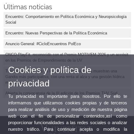
Últimas noticias
Encuentro: Comportamiento en Política Económica y Neuropsicología
Social
Encuentro: Nuevas Perspectivas de la Política Económica
Anuncio General: #CicloEncuentros PolEco
ONCO-PlayFit, reconocido con el Premio MOTIVEM 2026 y un accésit
en los Premios de Emprendimiento de la UV
Cookies y política de
Tres nuevos estudios de la Cátedra Joan Noguera muestran una
Gandia más participativa, con una renta al alza y una gestión hídrica
privacidad
más eficiente
Abierta la convocatoria de la III edición de los Premios TUV Süd
Tu privacidad es importante para nosotros. Por ello te
informamos que utilizamos cookies propias y de terceros
para realizar análisis de uso y medición de nuestra página
web con el fin de personalizar contenidos,así como
proporcionar funcionalidades a las redes sociales o analizar
nuestro tráfico. Para continuar acepta o modifica la