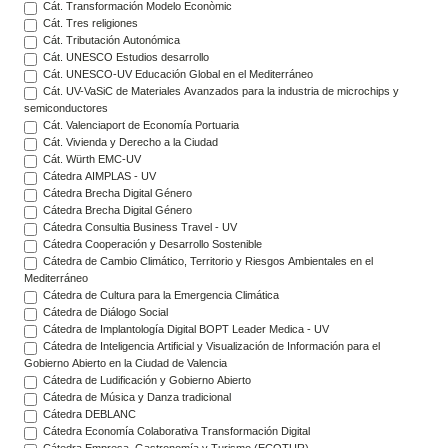
Cát. Transformación Modelo Econòmic
Cát. Tres religiones
Cát. Tributación Autonómica
Cát. UNESCO Estudios desarrollo
Cát. UNESCO-UV Educación Global en el Mediterráneo
Cát. UV-VaSiC de Materiales Avanzados para la industria de microchips y
semiconductores
Cát. Valenciaport de Economía Portuaria
Cát. Vivienda y Derecho a la Ciudad
Cát. Würth EMC-UV
Cátedra AIMPLAS - UV
Cátedra Brecha Digital Género
Cátedra Brecha Digital Género
Cátedra Consultia Business Travel - UV
Cátedra Cooperación y Desarrollo Sostenible
Cátedra de Cambio Climático, Territorio y Riesgos Ambientales en el
Mediterráneo
Cátedra de Cultura para la Emergencia Climática
Cátedra de Diálogo Social
Cátedra de Implantología Digital BOPT Leader Medica - UV
Cátedra de Inteligencia Artificial y Visualización de Información para el
Gobierno Abierto en la Ciudad de Valencia
Cátedra de Ludificación y Gobierno Abierto
Cátedra de Música y Danza tradicional
Cátedra DEBLANC
Cátedra Economía Colaborativa Transformación Digital
Cátedra Empresa, Gastronomía y Turismo (ECOTUR)