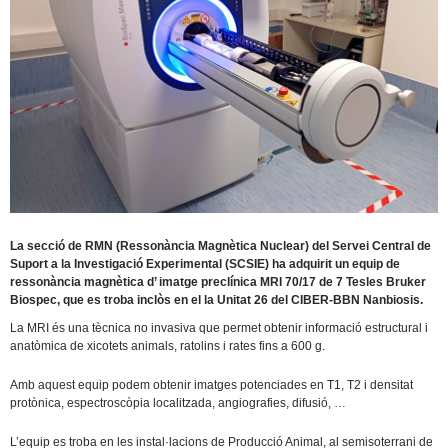
La secció de RMN (Ressonància Magnètica Nuclear) del Servei Central de
Suport a la Investigació Experimental (SCSIE) ha adquirit un equip de
ressonància magnètica d’ imatge preclínica MRI 70/17 de 7 Tesles Bruker
Biospec, que es troba inclòs en el la Unitat 26 del CIBER-BBN Nanbiosis.
La MRI és una tècnica no invasiva que permet obtenir informació estructural i
anatòmica de xicotets animals, ratolins i rates fins a 600 g.
Amb aquest equip podem obtenir imatges potenciades en T1, T2 i densitat
protònica, espectroscòpia localitzada, angiografies, difusió, …
L’equip es troba en les instal·lacions de Producció Animal, al semisoterrani de