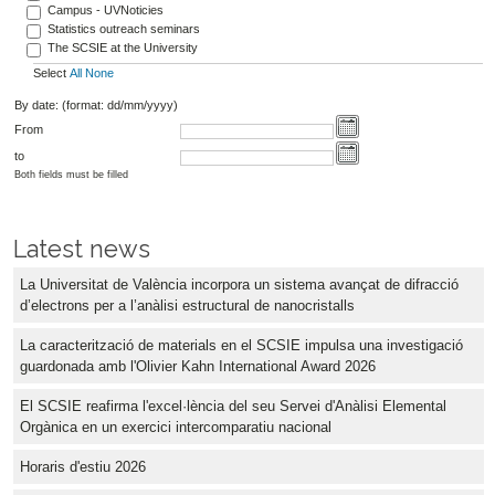
Campus - UVNoticies
Statistics outreach seminars
The SCSIE at the University
Select
All
None
By date: (format: dd/mm/yyyy)
From
to
Both fields must be filled
Latest news
La Universitat de València incorpora un sistema avançat de difracció
d’electrons per a l’anàlisi estructural de nanocristalls
La caracterització de materials en el SCSIE impulsa una investigació
guardonada amb l'Olivier Kahn International Award 2026
El SCSIE reafirma l'excel·lència del seu Servei d'Anàlisi Elemental
Orgànica en un exercici intercomparatiu nacional
Horaris d'estiu 2026