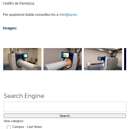
l’edifici de Farmàcia.
Per qualsevol dubte consulteu-ho a
rmn@uv.es
Images:
Search Engine
New category:
Campus - Last News