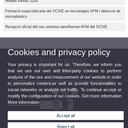
Horaris d'estiu 2026
Formació especialitzada del SCSIE en tecnologies AFM i detecció de
microplàstics
Recepció oficial del nou sistema nanoRaman-AFM del SCSIE
Cookies and privacy policy
Your privacy is important for us. Therefore, we inform you
that we use our own and third-party cookies to perform
analysis of the use and measurement of our website in order
Central Service for Experimental Research (SCSIE)
to personalize content,as well as provide functionalities to
social networks or analyze our traffic. To continue accept or
modify the configuration of our cookies. Get more information
More information
Accept all
Official board
Data Protection Policy
Reject all