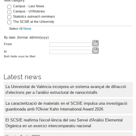
New category:
Campus - Last News
Campus - UVNoticies
Statistics outreach seminars
The SCSIE at the University
Select
All
None
By date: (format: dd/mm/yyyy)
From
to
Both fields must be filled
Latest news
La Universitat de València incorpora un sistema avançat de difracció
d’electrons per a l’anàlisi estructural de nanocristalls
La caracterització de materials en el SCSIE impulsa una investigació
guardonada amb l'Olivier Kahn International Award 2026
El SCSIE reafirma l'excel·lència del seu Servei d'Anàlisi Elemental
Orgànica en un exercici intercomparatiu nacional