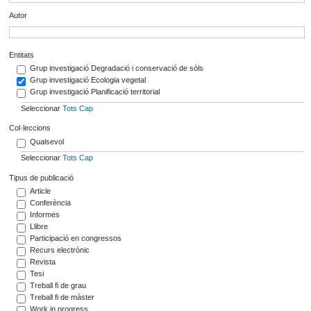
Autor
Entitats
Grup investigació Degradació i conservació de sòls
Grup investigació Ecologia vegetal
Grup investigació Planificació territorial
Seleccionar
Tots
Cap
Col·leccions
Qualsevol
Seleccionar
Tots
Cap
Tipus de publicació
Article
Conferència
Informes
Llibre
Participació en congressos
Recurs electrònic
Revista
Tesi
Treball fi de grau
Treball fi de màster
Work in progress