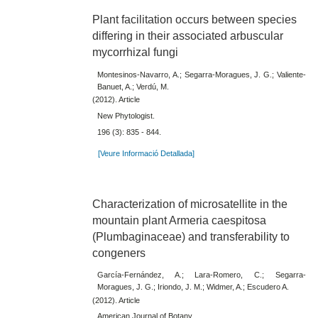
Plant facilitation occurs between species
differing in their associated arbuscular
mycorrhizal fungi
Montesinos-Navarro, A.; Segarra-Moragues, J. G.; Valiente-
Banuet, A.; Verdú, M.
(2012). Article
New Phytologist.
196 (3): 835 - 844.
[Veure Informació Detallada]
Characterization of microsatellite in the
mountain plant Armeria caespitosa
(Plumbaginaceae) and transferability to
congeners
García-Fernández, A.; Lara-Romero, C.; Segarra-
Moragues, J. G.; Iriondo, J. M.; Widmer, A.; Escudero A.
(2012). Article
American Journal of Botany.