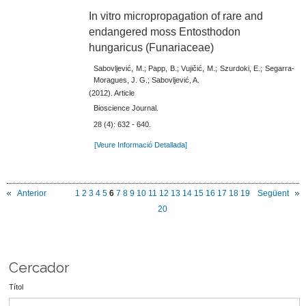
In vitro micropropagation of rare and
endangered moss Entosthodon
hungaricus (Funariaceae)
Sabovljević, M.; Papp, B.; Vujičić, M.; Szurdoki, E.; Segarra-
Moragues, J. G.; Sabovljević, A.
(2012). Article
Bioscience Journal.
28 (4): 632 - 640.
[Veure Informació Detallada]
Anterior
1
2
3
4
5
6
7
8
9
10
11
12
13
14
15
16
17
18
19
Següent
20
Cercador
Títol