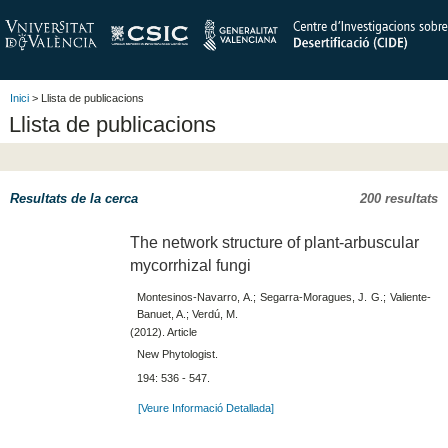
Inici
> Llista de publicacions
Llista de publicacions
Resultats de la cerca
200 resultats
The network structure of plant-arbuscular
mycorrhizal fungi
Montesinos-Navarro, A.; Segarra-Moragues, J. G.; Valiente-
Banuet, A.; Verdú, M.
(2012). Article
New Phytologist.
194: 536 - 547.
[Veure Informació Detallada]