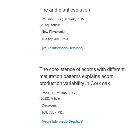
Fire and plant evolution
Pausas, J. G.; Schwilk, D. W.
(2012). Article
New Phytologist.
193 (2): 301 - 303.
[Veure Informació Detallada]
The coexistence of acorns with different
maturation patterns explains acorn
production variability in Cork oak
Pons, J.; Pausas, J. G.
(2012). Article
Oecologia.
169: 723 - 731.
[Veure Informació Detallada]