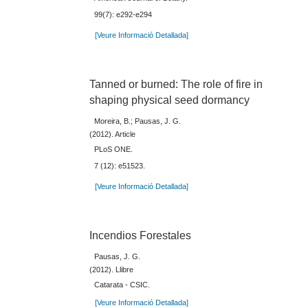
99(7): e292-e294
[Veure Informació Detallada]
Tanned or burned: The role of fire in
shaping physical seed dormancy
Moreira, B.; Pausas, J. G.
(2012). Article
PLoS ONE.
7 (12): e51523.
[Veure Informació Detallada]
Incendios Forestales
Pausas, J. G.
(2012). Llibre
Catarata - CSIC.
[Veure Informació Detallada]