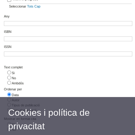
Seleccionar
Tots
Cap
Any
ISBN
ISSN
Text complet
Si
No
Ambdós
Ordenar per
Data
Autor
Tipus de publicació
Cookies i política de
Data d'adquisició
Mostrar en format cita
privacitat
Si
No