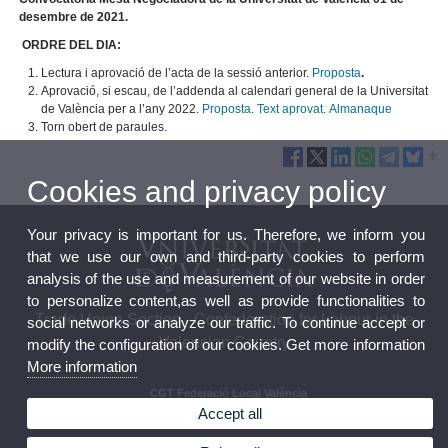
desembre de 2021.
ORDRE DEL DIA:
Lectura i aprovació de l’acta de la sessió anterior.
Proposta
.
Aprovació, si escau, de l’addenda al calendari general de la Universitat
de València per a l’any 2022.
Proposta
.
Text aprovat.
Almanaque
Torn obert de paraules.
Cookies and privacy policy
Your privacy is important for us. Therefore, we inform you
that we use our own and third-party cookies to perform
analysis of the use and measurement of our website in order
to personalize content,as well as provide functionalities to
Trade Union Section - Confederation for Labour in the
social networks or analyze our traffic. To continue accept or
Valencian Country
modify the configuration of our cookies. Get more information
More information
CGT Federació Local València
CGT Confederal País Valencià
Accept all
CGT Confederal estatal
FETAP