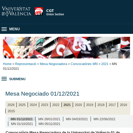
MENU
Home
>
Representació
>
Mesa Negociadora
>
Convocatòries MN
>
2021
> MN
01/12/2021
SUBMENU
Mesa Negociado 01/12/2021
2026
2025
2024
2023
2022
2021
2020
2019
2018
2017
2016
2015
MN 01/12/2021
MN 28/01/2021
MN 04/03/2021
MN 22/06/2021
MN 01/10/2021
MN 05/11/2021
Convocatòria Mesa Negociadora de la Universitat de València 01 de