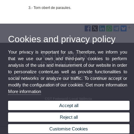
3.- Torn obert de paraules.
Cookies and privacy policy
Your privacy is important for us. Therefore, we inform you
that we use our own and third-party cookies to perform
analysis of the use and measurement of our website in order
to personalize content,as well as provide functionalities to
Trade Union Section - Confederation for Labour in the
social networks or analyze our traffic. To continue accept or
Valencian Country
modify the configuration of our cookies. Get more information
More information
CGT Federació Local València
CGT Confederal País Valencià
Accept all
CGT Confederal estatal
FETAP
Reject all
Sindicat Administració Pública de CGT València
Customise Cookies
© 2026 UV. - Av. Blasco Ibáñez, 21 46010 Valencia (Spain) Phone: (+34) 96 398 30 41