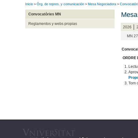
Inicio
>
Órg. de repres. y comunicación
>
Mesa Negociadora
>
Convocatòr
Mesa 
Convocatòries MN
Reglamentos y webs propias
2026
MN 27
Convocat
ORDRE D
Lectu
Aprov
Prop
Torn 