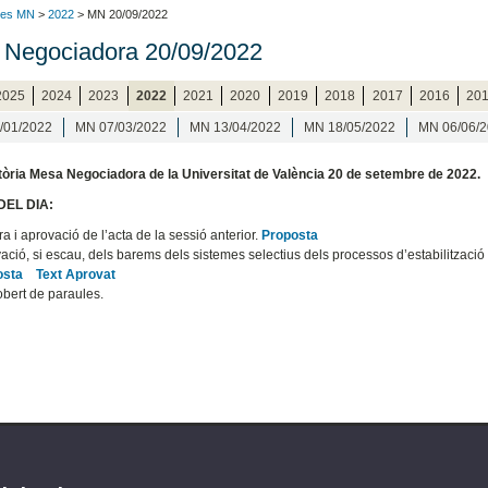
ies MN
>
2022
> MN 20/09/2022
Negociadora 20/09/2022
2025
2024
2023
2022
2021
2020
2019
2018
2017
2016
20
/01/2022
MN 07/03/2022
MN 13/04/2022
MN 18/05/2022
MN 06/06/
òria Mesa Negociadora de la Universitat de València 20 de setembre de 2022.
EL DIA:
ra i aprovació de l’acta de la sessió anterior.
Proposta
ació, si escau, dels barems dels sistemes selectius dels processos d’estabilitzaci
osta
Text Aprovat
obert de paraules.