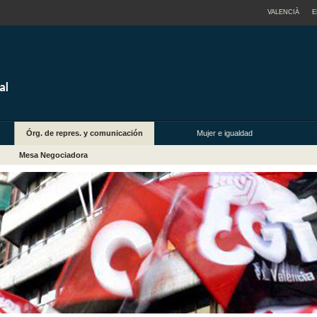
VALENCIÀ
E
Órg. de repres. y comunicación
Mujer e igualdad
Mesa Negociadora