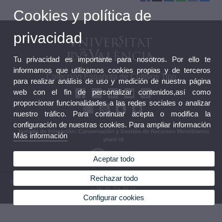
Cookies y política de
privacidad
Tu privacidad es importante para nosotros. Por ello te
informamos que utilizamos cookies propias y de terceros
Colección Española de Cultivos Tipo
para realizar análisis de uso y medición de nuestra página
web con el fin de personalizar contenidos,así como
proporcionar funcionalidades a las redes sociales o analizar
nuestro tráfico. Para continuar acepta o modifica la
configuración de nuestras cookies. Para ampliar información
Jornada de formación: Conservación y Gestión de Recursos Microbianos
Más información
yeast-id
Aceptar todo
Rechazar todo
© 2026 UV. - C/ Catedrático Agustín Escardino, 9. 46980 Paterna (Valencia). España. Tel:
(+34) 96 354 46 12
Configurar cookies
Aviso legal
|
Accesibilidad
|
Política privacidad
|
Cookies
|
Transparencia
|