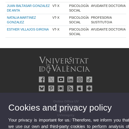
JUAN BALTASAR GONZALEZ
VT-X
PSICOLOGÍA
AYUDANTE DOCTOR/A
DE ANTA
SOCIAL
NATALIA MARTINEZ
VT-X
PSICOLOGÍA
PROFESOR/A
GONZALEZ
SOCIAL
SUSTITUTO/A
ESTHER VILLAJOS GIRONA
VT-X
PSICOLOGÍA
AYUDANTE DOCTOR/A
SOCIAL
Online Office UV
Cookies and privacy policy
UV Bulletin Board
Strategic Plan
UVintegrity
Your privacy is important for us. Therefore, we inform you tha
Contractor Profile
we use our own and third-party cookies to perform analysis o