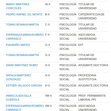
MARIO MARTINEZ
AI-X
PSICOLOGÍA
TITULAR DE
CORCOLES
SOCIAL
UNIVERSIDAD
PEDRO RAFAEL GIL MONTE
B-X
PSICOLOGÍA
CATEDRÁTICO/A DE
SOCIAL
UNIVERSIDAD
TOMAS BONAVIA MARTIN
C-X
PSICOLOGÍA
TITULAR DE
SOCIAL
UNIVERSIDAD
ESPERANZA MARIA ROMERO
F-X
PSICOLOGÍA
ASOCIADO/A
CARRASCO
SOCIAL
UNIVERSIDAD
EVA ARIÑO MATEO
G-X
PSICOLOGÍA
EXT
SOCIAL
TOMAS BONAVIA MARTIN
G-X
PSICOLOGÍA
TITULAR DE
SOCIAL
UNIVERSIDAD
DAVID MARTINEZ RUBIO
H-X
PSICOLOGÍA
AYUDANTE DOCTOR/A
SOCIAL
NATALIA MARTINEZ
H-X
PSICOLOGÍA
PROFESOR/A
GONZALEZ
SOCIAL
SUSTITUTO/A
ESTHER VILLAJOS GIRONA
H-X
PSICOLOGÍA
AYUDANTE DOCTOR/A
SOCIAL
INMACULADA SILLA
VM-X
PSICOLOGÍA
PROF. PERMANENTE
GUEROLA
SOCIAL
LABORAL PPL
ESPERANZA MARIA ROMERO
VM-X
PSICOLOGÍA
ASOCIADO/A
CARRASCO
SOCIAL
UNIVERSIDAD