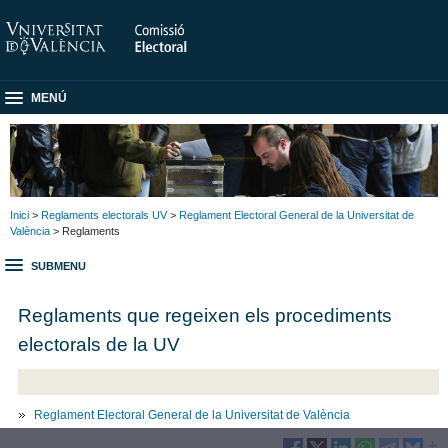
MENÚ
Inici
>
Reglaments electorals UV
>
Reglament Electoral General de la Universitat de
València
> Reglaments
SUBMENU
Reglaments que regeixen els procediments
electorals de la UV
Reglament Electoral General de la Universitat de València