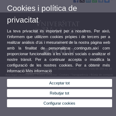
Cookies i política de
privacitat
La teva privacitat és important per a nosaltres. Per això,
t'informem que utilitzem cookies pròpies i de tercers per a
Comissió Electoral
realitzar anàlisis d'ús i mesurament de la nostra pàgina web
amb la finalitat de personalitzar continguts,així com
proporcionar funcionalitats a les xarxes socials o analitzar el
nostre trànsit. Per a continuar accepta o modifica la
configuració de les nostres cookies. Per a obtenir més
© 2026 UV. - Avinguda Blasco Ibáñez, 13. 46010 València. Telèfon: (+34) 96 386 41 16
informació
Més informació
Avís legal
|
Accessibilitat
|
Política privacitat
|
Cookies
|
Transparència
|
Bústia de contacte
Acceptar tot
Rebutjar tot
Configurar cookies