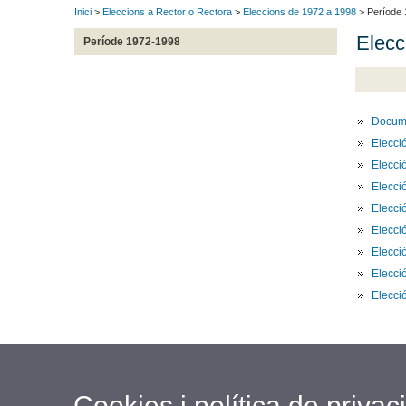
Inici
>
Eleccions a Rector o Rectora
>
Eleccions de 1972 a 1998
> Període
Elecc
Període 1972-1998
Docume
Elecci
Elecci
Elecci
Elecci
Elecci
Elecci
Elecci
Elecci
Cookies i política de privaci