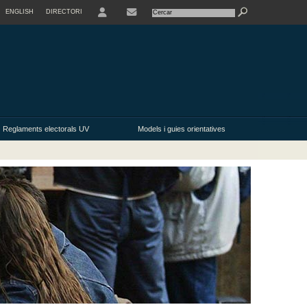
ENGLISH
DIRECTORI
USER
Reglaments electorals UV
Models i guies orientatives