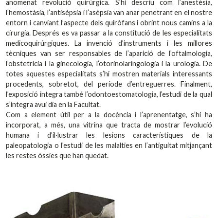
anomenat revolució quirúrgica. S’hi descriu com l’anestèsia,
l’hemostàsia, l’antisèpsia i l’asèpsia van anar penetrant en el nostre
entorn i canviant l’aspecte dels quiròfans i obrint nous camins a la
cirurgia. Després es va passar a la constitució de les especialitats
medicoquirúrgiques. La invenció d’instruments i les millores
tècniques van ser responsables de l’aparició de l’oftalmologia,
l’obstetrícia i la ginecologia, l’otorinolaringologia i la urologia. De
totes aquestes especialitats s’hi mostren materials interessants
procedents, sobretot, del període d’entreguerres. Finalment,
l’exposició integra també l’odontoestomatologia, l’estudi de la qual
s’integra avui dia en la Facultat.
Com a element útil per a la docència i l’aprenentatge, s’hi ha
incorporat, a més, una vitrina que tracta de mostrar l’evolució
humana i d’il·lustrar les lesions característiques de la
paleopatologia o l’estudi de les malalties en l’antiguitat mitjançant
les restes òssies que han quedat.