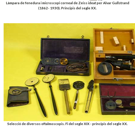
Làmpara de fenedura i microscopi corneal de Zeiss ideat per Alvar Gullstrand
(1862- 1930). Principis del segle XX.
Selecció de diversos oftalmoscopis. Fi del segle XIX - principis del segle XX.