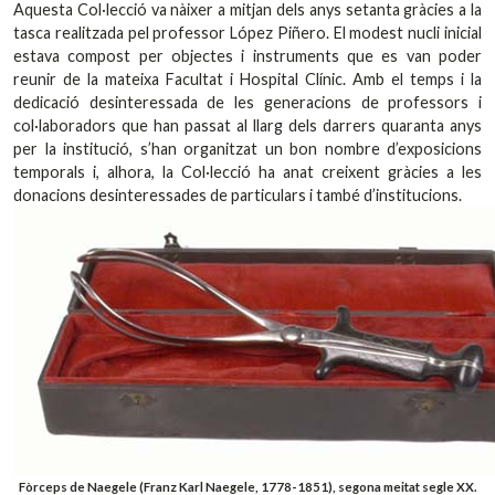
Aquesta Col·lecció va nàixer a mitjan dels anys setanta gràcies a la
tasca realitzada pel professor López Piñero. El modest nucli inicial
estava compost per objectes i instruments que es van poder
reunir de la mateixa Facultat i Hospital Clínic. Amb el temps i la
dedicació desinteressada de les generacions de professors i
col·laboradors que han passat al llarg dels darrers quaranta anys
per la institució, s’han organitzat un bon nombre d’exposicions
temporals i, alhora, la Col·lecció ha anat creixent gràcies a les
donacions desinteressades de particulars i també d’institucions.
Fòrceps de Naegele (Franz Karl Naegele, 1778-1851), segona meitat segle XX.