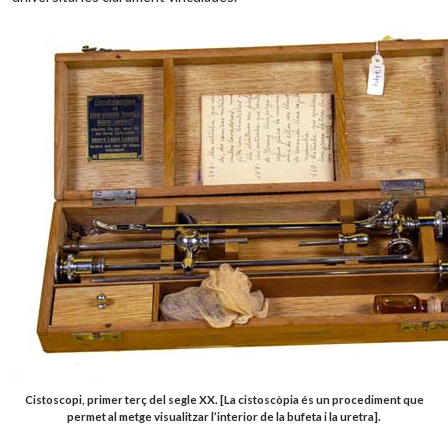
Cistoscopi, primer terç del segle XX. [La cistoscòpia és un procediment que
permet al metge visualitzar l’interior de la bufeta i la uretra].