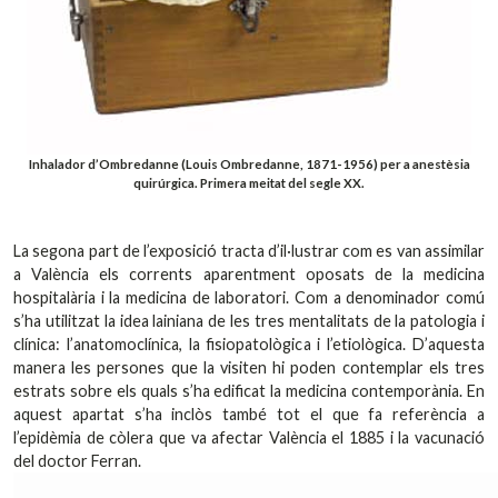
Inhalador d’Ombredanne (Louis Ombredanne, 1871-1956) per a anestèsia
quirúrgica. Primera meitat del segle XX.
La segona part de l’exposició tracta d’il·lustrar com es van assimilar
a València els corrents aparentment oposats de la medicina
hospitalària i la medicina de laboratori. Com a denominador comú
s’ha utilitzat la idea lainiana de les tres mentalitats de la patologia i
clínica: l’anatomoclínica, la fisiopatològica i l’etiològica. D’aquesta
manera les persones que la visiten hi poden contemplar els tres
estrats sobre els quals s’ha edificat la medicina contemporània. En
aquest apartat s’ha inclòs també tot el que fa referència a
l’epidèmia de còlera que va afectar València el 1885 i la vacunació
del doctor Ferran.