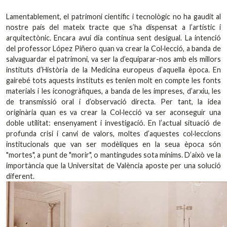
Lamentablement, el patrimoni científic i tecnològic no ha gaudit al
nostre país del mateix tracte que s’ha dispensat a l’artístic i
arquitectònic. Encara avui dia continua sent desigual. La intenció
del professor López Piñero quan va crear la Col·lecció, a banda de
salvaguardar el patrimoni, va ser la d’equiparar-nos amb els millors
instituts d’Història de la Medicina europeus d’aquella època. En
gairebé tots aquests instituts es tenien molt en compte les fonts
materials i les iconogràfiques, a banda de les impreses, d’arxiu, les
de transmissió oral i d’observació directa. Per tant, la idea
originària quan es va crear la Col·lecció va ser aconseguir una
doble utilitat: ensenyament i investigació. En l’actual situació de
profunda crisi i canvi de valors, moltes d’aquestes col·leccions
institucionals que van ser modèliques en la seua època són
"mortes", a punt de "morir", o mantingudes sota mínims. D’això ve la
importància que la Universitat de València aposte per una solució
diferent.