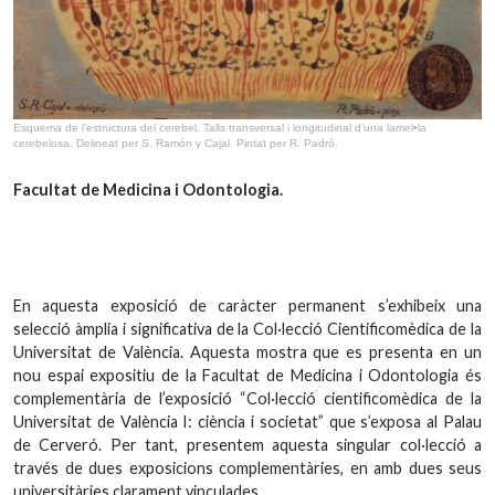
Esquema de l’estructura del cerebel. Talls transversal i longitudinal d’una lamel•la
cerebelosa. Delineat per S. Ramón y Cajal. Pintat per R. Padró.
Facultat de Medicina i Odontologia.
En aquesta exposició de caràcter permanent s’exhibeix una
selecció àmplia i significativa de la Col·lecció Cientificomèdica de la
Universitat de València. Aquesta mostra que es presenta en un
nou espai expositiu de la Facultat de Medicina i Odontologia és
complementària de l’exposició “Col·lecció cientificomèdica de la
Universitat de València I: ciència i societat” que s’exposa al Palau
de Cerveró. Per tant, presentem aquesta singular col·lecció a
través de dues exposicions complementàries, en amb dues seus
universitàries clarament vinculades.