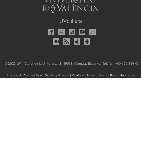
UVcultura
© 2026 UV. - Carrer de la Universitat, 2. 46003 València, Espanya. Telèfon: (+34) 96 386 43
77
Avís legal
|
Accessibilitat
|
Política privacitat
|
Cookies
|
Transparència
|
Bústia de contacte