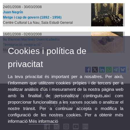
24/01/2008 - 30/03/2008
Juan Negrín
Metge i cap de govern (1892 - 1956)
Centre Cultural La Nau, Sala Estudi General
16/01/2008 - 02/03/2008
9a Biennal Martínez Guerricabeitia
"Inmigració, emigració"
Cookies i política de
Museu de la Ciutat, València
privacitat
La teva privacitat és important per a nosaltres. Per això,
t'informem que utilitzem cookies pròpies i de tercers per a
realitzar anàlisis d'ús i mesurament de la nostra pàgina web
amb la finalitat de personalitzar continguts,així com
proporcionar funcionalitats a les xarxes socials o analitzar el
nostre trànsit. Per a continuar accepta o modifica la
configuració de les nostres cookies. Per a obtenir més
UVcultura
informació
Més informació