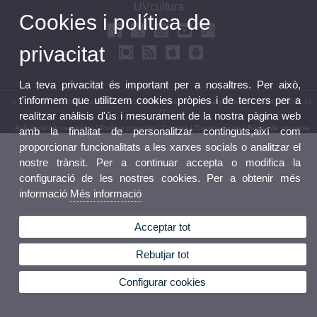
UVcultura
Cookies i política de
privacitat
La teva privacitat és important per a nosaltres. Per això,
t'informem que utilitzem cookies pròpies i de tercers per a
© 2026 UV. - Carrer de la Universitat, 2. 46003 València, Espanya. Telèfon: (+34) 96 386 43
77
realitzar anàlisis d'ús i mesurament de la nostra pàgina web
Avís legal
|
Accessibilitat
|
Política privacitat
|
Cookies
|
Transparència
|
Bústia de contacte
amb la finalitat de personalitzar continguts,així com
proporcionar funcionalitats a les xarxes socials o analitzar el
nostre trànsit. Per a continuar accepta o modifica la
configuració de les nostres cookies. Per a obtenir més
informació
Més informació
Acceptar tot
Rebutjar tot
Configurar cookies