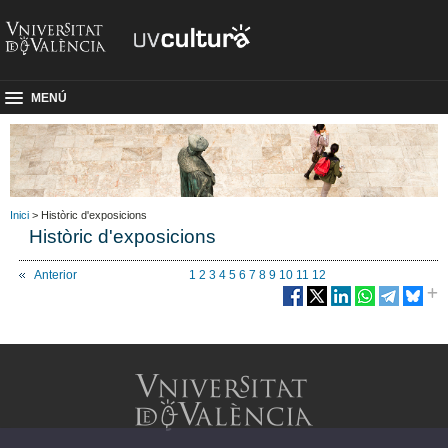
MENÚ
Inici
> Històric d'exposicions
Històric d'exposicions
Anterior
1
2
3
4
5
6
7
8
9
10
11
12