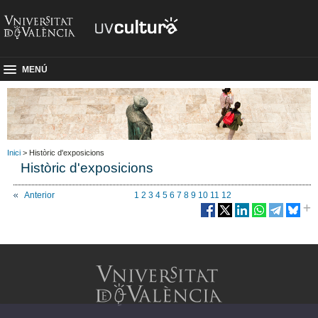
MENÚ
Inici
> Històric d'exposicions
Històric d'exposicions
Anterior
1
2
3
4
5
6
7
8
9
10
11
12