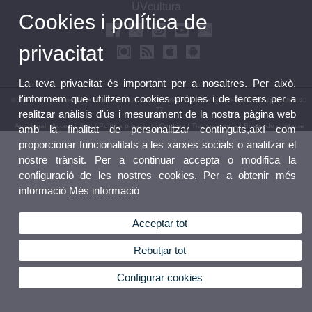
UVcultura
Cookies i política de
privacitat
La teva privacitat és important per a nosaltres. Per això,
t'informem que utilitzem cookies pròpies i de tercers per a
© 2026 UV. - Carrer de la Universitat, 2. 46003 València, Espanya. Telèfon: (+34) 96 386 43
77
realitzar anàlisis d'ús i mesurament de la nostra pàgina web
Avís legal
|
Accessibilitat
|
Política privacitat
|
Cookies
|
Transparència
|
Bústia de contacte
amb la finalitat de personalitzar continguts,així com
proporcionar funcionalitats a les xarxes socials o analitzar el
nostre trànsit. Per a continuar accepta o modifica la
configuració de les nostres cookies. Per a obtenir més
informació
Més informació
Acceptar tot
Rebutjar tot
Configurar cookies