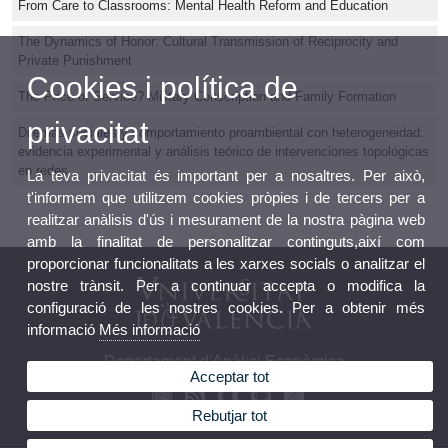
From Care to Classrooms: Mental Health Reform and Education
The Dynamics of Honor: Cultural Transmission of Reciprocity and
Private Punishment
Cookies i política de
The Price of Service? Military Conscription and Family Formation
privacitat
Dilemas sociales y comportamiento proambiental con heterogeneidad:
evidencia experimental y análisis teórico de intervenciones topológicas
en redes
La teva privacitat és important per a nosaltres. Per això,
t'informem que utilitzem cookies pròpies i de tercers per a
realitzar anàlisis d'ús i mesurament de la nostra pàgina web
amb la finalitat de personalitzar continguts,així com
proporcionar funcionalitats a les xarxes socials o analitzar el
nostre trànsit. Per a continuar accepta o modifica la
configuració de les nostres cookies. Per a obtenir més
informació
Més informació
Departament d'Anàlisi Econòmica
Acceptar tot
Rebutjar tot