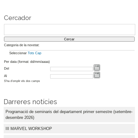
Cercador
Categoria de la novetat:
Seleccionar
Tots
Cap
Per data (format: dd/mm/aaaa)
Del
Al
S'ha d'omplir els dos camps
Darreres notícies
Programació de seminaris del departament primer semestre (setembre-
desembre 2026)
III MARVEL WORKSHOP