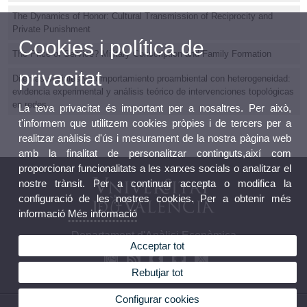
The Dynamics of Honor: Cultural Transmission of Reciprocity and
Private Punishment
Cookies i política de
The Price of Service? Military Conscription and Family Formation
privacitat
Dilemas sociales y comportamiento proambiental con heterogeneidad:
evidencia experimental y análisis teórico de intervenciones topológicas
en redes
La teva privacitat és important per a nosaltres. Per això,
t'informem que utilitzem cookies pròpies i de tercers per a
realitzar anàlisis d'ús i mesurament de la nostra pàgina web
amb la finalitat de personalitzar continguts,així com
proporcionar funcionalitats a les xarxes socials o analitzar el
nostre trànsit. Per a continuar accepta o modifica la
configuració de les nostres cookies. Per a obtenir més
informació
Més informació
Departament d'Anàlisi Econòmica
Acceptar tot
Rebutjar tot
Configurar cookies
© 2026 UV. - Av. dels Tarongers, s/n 46022 València Telèfon: (+34) 96 382 82 46