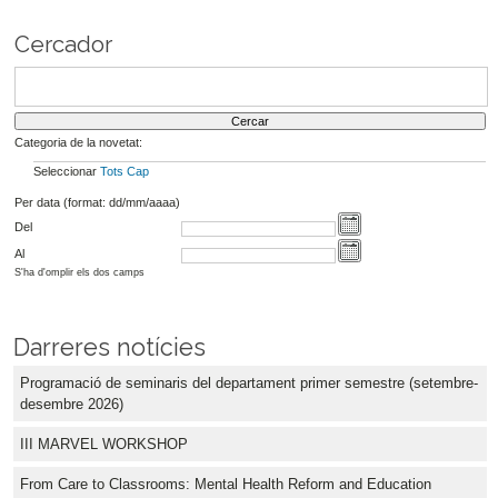
Cercador
Categoria de la novetat:
Seleccionar
Tots
Cap
Per data (format: dd/mm/aaaa)
Del
Al
S'ha d'omplir els dos camps
Darreres notícies
Programació de seminaris del departament primer semestre (setembre-
desembre 2026)
III MARVEL WORKSHOP
From Care to Classrooms: Mental Health Reform and Education