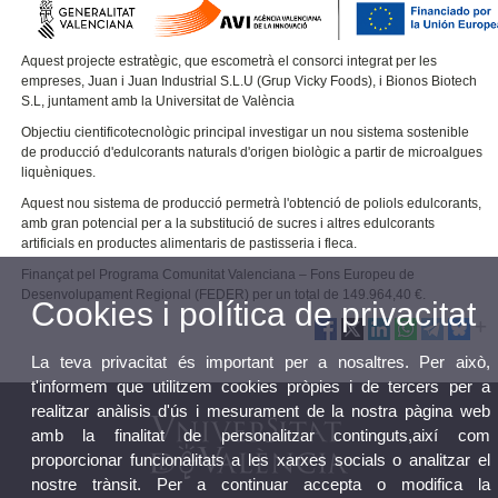
Aquest projecte estratègic, que escometrà el consorci integrat per les
empreses, Juan i Juan Industrial S.L.U (Grup Vicky Foods), i Bionos Biotech
S.L, juntament amb la Universitat de València
Objectiu cientificotecnològic principal investigar un nou sistema sostenible
de producció d'edulcorants naturals d'origen biològic a partir de microalgues
liquèniques.
Aquest nou sistema de producció permetrà l'obtenció de poliols edulcorants,
amb gran potencial per a la substitució de sucres i altres edulcorants
artificials en productes alimentaris de pastisseria i fleca.
Finançat pel Programa Comunitat Valenciana – Fons Europeu de
Desenvolupament Regional (FEDER) per un total de 149.964,40 €.
Cookies i política de privacitat
La teva privacitat és important per a nosaltres. Per això,
t'informem que utilitzem cookies pròpies i de tercers per a
realitzar anàlisis d'ús i mesurament de la nostra pàgina web
amb la finalitat de personalitzar continguts,així com
proporcionar funcionalitats a les xarxes socials o analitzar el
nostre trànsit. Per a continuar accepta o modifica la