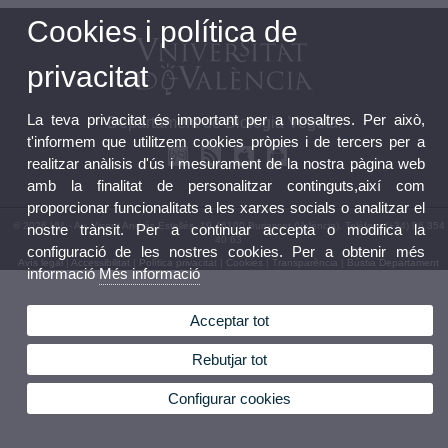
Cookies i política de
privacitat
La teva privacitat és important per a nosaltres. Per això,
Departament de Biologia Vegetal
t'informem que utilitzem cookies pròpies i de tercers per a
realitzar anàlisis d'ús i mesurament de la nostra pàgina web
amb la finalitat de personalitzar continguts,així com
proporcionar funcionalitats a les xarxes socials o analitzar el
© 2026 UV. - Av. Vicent Andrés Estellés, 19 46100 Burjassot (València). Telèfon: (+34) 96 354
nostre trànsit. Per a continuar accepta o modifica la
40 63
configuració de les nostres cookies. Per a obtenir més
Avís legal
|
Accessibilitat
|
Política privacitat
|
Cookies
|
Transparència
|
Bústia Departament
informació
Més informació
Acceptar tot
Rebutjar tot
Configurar cookies