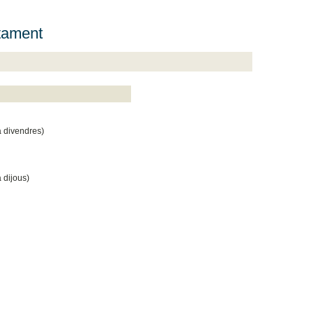
rtament
 divendres)
 dijous)