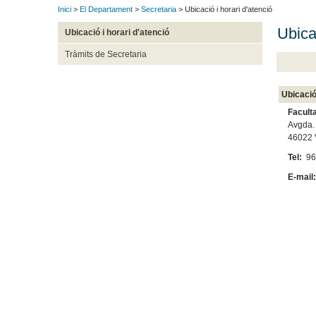
Inici
>
El Departament
>
Secretaria
> Ubicació i horari d'atenció
Ubica
Ubicació i horari d'atenció
Tràmits de Secretaria
Ubicaci
Facult
Avgda. 
46022 
Tel:
96
E-mail