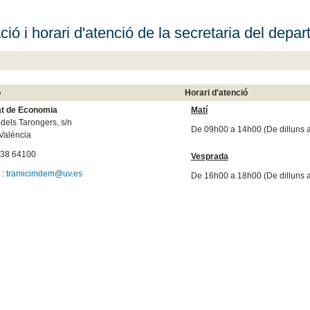
ció i horari d'atenció de la secretaria del depa
ó
Horari d'atenció
at de Economia
Matí
dels Tarongers, s/n
De 09h00 a 14h00 (De dilluns a
València
38 64100
Vesprada
:
:
tramicimdem@uv.es
De 16h00 a 18h00 (De dilluns a