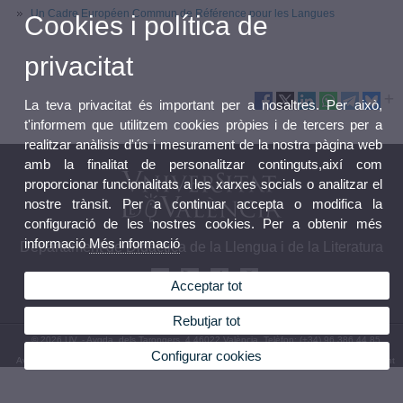
Un Cadre Européen Commun de Référence pour les Langues
Cookies i política de
privacitat
La teva privacitat és important per a nosaltres. Per això,
t'informem que utilitzem cookies pròpies i de tercers per a
realitzar anàlisis d'ús i mesurament de la nostra pàgina web
amb la finalitat de personalitzar continguts,així com
proporcionar funcionalitats a les xarxes socials o analitzar el
nostre trànsit. Per a continuar accepta o modifica la
configuració de les nostres cookies. Per a obtenir més
informació
Més informació
Departament de Didàctica de la Llengua i de la Literatura
Acceptar tot
Rebutjar tot
© 2026 UV. - Avgda. dels Tarongers, 4 46022 València. Telèfon: (+34) 96 386 44 85
Configurar cookies
Avís legal
|
Accessibilitat
|
Política privacitat
|
Cookies
|
Transparència
|
Bústia Departament