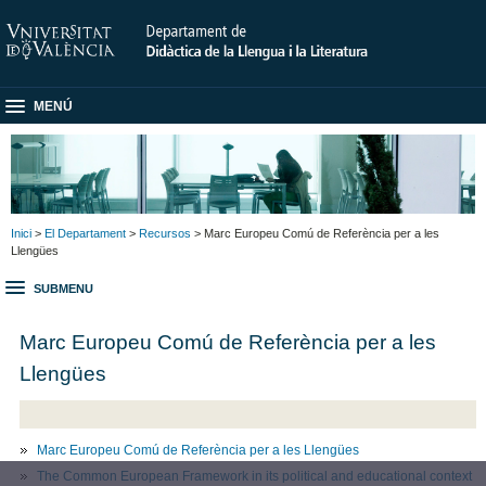
MENÚ
Inici
>
El Departament
>
Recursos
> Marc Europeu Comú de Referència per a les
Llengües
SUBMENU
Marc Europeu Comú de Referència per a les
Llengües
Marc Europeu Comú de Referència per a les Llengües
The Common European Framework in its political and educational context