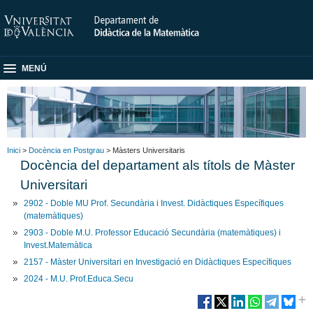
MENÚ
Inici
>
Docència en Postgrau
> Màsters Universitaris
Docència del departament als títols de Màster
Universitari
2902 - Doble MU Prof. Secundària i Invest. Didàctiques Específiques
(matemàtiques)
2903 - Doble M.U. Professor Educació Secundària (matemàtiques) i
Invest.Matemàtica
2157 - Màster Universitari en Investigació en Didàctiques Específiques
2024 - M.U. Prof.Educa.Secu