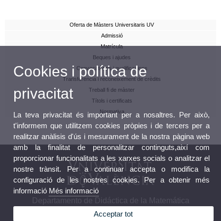
Oferta de Màsters Universitaris UV
Admissió
Matrícula
Beques i ajudes
Cookies i política de
Convocatòries i qualificacions
Transferència i reconeixement de crèdits
privacitat
Treball fi de màster
Títols i certificats
Normativa
La teva privacitat és important per a nosaltres. Per això,
t'informem que utilitzem cookies pròpies i de tercers per a
realitzar anàlisis d'ús i mesurament de la nostra pàgina web
amb la finalitat de personalitzar continguts,així com
proporcionar funcionalitats a les xarxes socials o analitzar el
nostre trànsit. Per a continuar accepta o modifica la
configuració de les nostres cookies. Per a obtenir més
informació
Més informació
Departamento de Didáctica de la Matemática
Acceptar tot