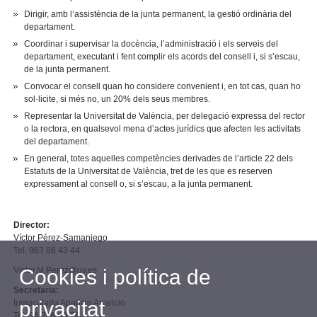
Dirigir, amb l’assistència de la junta permanent, la gestió ordinària del
departament.
Coordinar i supervisar la docència, l’administració i els serveis del
departament, executant i fent complir els acords del consell i, si s’escau,
de la junta permanent.
Convocar el consell quan ho considere convenient i, en tot cas, quan ho
sol·licite, si més no, un 20% dels seus membres.
Representar la Universitat de València, per delegació expressa del rector
o la rectora, en qualsevol mena d’actes jurídics que afecten les activitats
del departament.
En general, totes aquelles competències derivades de l’article 22 dels
Estatuts de la Universitat de València, tret de les que es reserven
expressament al consell o, si s’escau, a la junta permanent.
Director:
Víctor Pérez-Samaniego
Tel. 963 86 43 44
Cookies i política de
Victor.M.Perez@uv.es
Secretaria:
privacitat
Inmaculada Aparicio Aparicio
Tel. 96 386 43 76