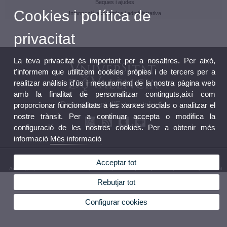
Beques i ajudes
Cookies i política de
Informació acadèmica i administrativa
privacitat
La teva privacitat és important per a nosaltres. Per això,
t'informem que utilitzem cookies pròpies i de tercers per a
realitzar anàlisis d'ús i mesurament de la nostra pàgina web
amb la finalitat de personalitzar continguts,així com
Departament d'Estomatologia
proporcionar funcionalitats a les xarxes socials o analitzar el
nostre trànsit. Per a continuar accepta o modifica la
configuració de les nostres cookies. Per a obtenir més
informació
Més informació
© 2026 UV. - Av. Blasco Ibáñez, 15. 46100 València. Telèfon: (+34) 96 386 41 44
Acceptar tot
Avís legal
|
Accessibilitat
|
Política privacitat
|
Cookies
|
Transparència
|
Bústia Departament
Rebutjar tot
Configurar cookies