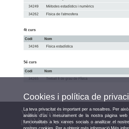
34249
Mètodes estadístics i numèrics
34262
Física de l'atmosfera
4t curs
Codi
Nom
34246
Física estadística
5é curs
Codi
Nom
34265
Treball fi de grau de Física
Cookies i política de privaci
La teva privacitat és important per a nosaltres. Per això
anàlisis d'ús i mesurament de la nostra pàgina web a
funcionalitats a les xarxes socials o analitzar el nostr
Departament de Física 
nostres cookies. Per a obtenir més informació
Més info