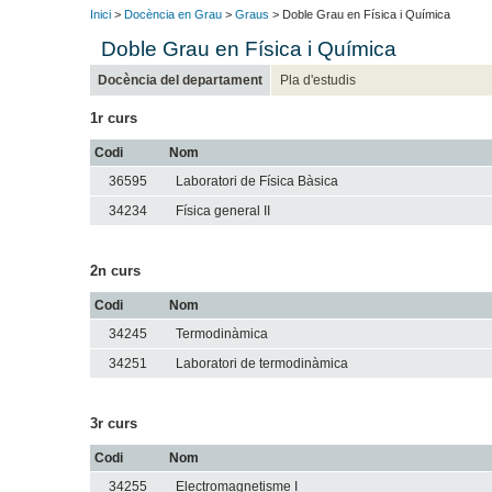
Inici
>
Docència en Grau
>
Graus
> Doble Grau en Física i Química
Doble Grau en Física i Química
Docència del departament
Pla d'estudis
1r curs
Codi
Nom
36595
Laboratori de Física Bàsica
34234
Física general II
2n curs
Codi
Nom
34245
Termodinàmica
34251
Laboratori de termodinàmica
3r curs
Codi
Nom
34255
Electromagnetisme I