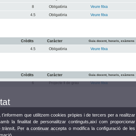
8
Obligatòria
Veure fitxa
4.5
Obligatòria
Veure fitxa
Crèdits
Caràcter
Guia docent, horaris, exàmens
4.5
Obligatòria
Veure fitxa
Crèdits
Caràcter
Guia docent, horaris, exàmens
6
Projecte fi de grau
Veure fitxa
tat
, t'informem que utilitzem cookies pròpies i de tercers per a realitzar
mb la finalitat de personalitzar continguts,així com proporcionar
e trànsit. Per a continuar accepta o modifica la configuració de les
de la Terra i Termodinàmica
rmació