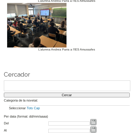
L’alumna Andrea Parra a l’IES Almussafes
L’alumna Andrea Parra a l’IES Amussafes
Cercador
Categoria de la novetat:
Seleccionar
Tots
Cap
Per data (format: dd/mm/aaaa)
Del
Al