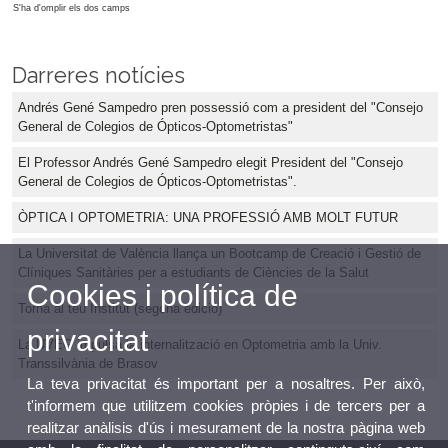
S'ha d'omplir els dos camps
Darreres notícies
Andrés Gené Sampedro pren possessió com a president del "Consejo
General de Colegios de Ópticos-Optometristas"
El Professor Andrés Gené Sampedro elegit President del "Consejo
General de Colegios de Ópticos-Optometristas".
ÒPTICA I OPTOMETRIA: UNA PROFESSIÓ AMB MOLT FUTUR
La Universitat de València llança un Bootcamp de Creació i Gestió de
Clíniques Sanitàries per a estudiants de Ciències de la Salut
Cookies i política de
Torna al teu Institut (segona edició)
privacitat
La UVEG impulsa la internalització en Optometria amb la Univ.
Transsilvània de Brasov
La teva privacitat és important per a nosaltres. Per això,
t'informem que utilitzem cookies pròpies i de tercers per a
realitzar anàlisis d'ús i mesurament de la nostra pàgina web