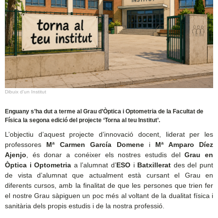
Dibuix d’un Institut
Enguany s’ha dut a terme al Grau d’Òptica i Optometria de la Facultat de
Física la segona edició del projecte ‘Torna al teu Institut’.
L’objectiu d’aquest projecte d’innovació docent, liderat per les
professores
Mª Carmen García Domene
i
Mª Amparo Díez
Ajenjo
, és donar a conéixer els nostres estudis del
Grau en
Òptica i Optometria
a l’alumnat d’
ESO
i
Batxillerat
des del punt
de vista d’alumnat que actualment està cursant el Grau en
diferents cursos, amb la finalitat de que les persones que trien fer
el nostre Grau sàpiguen un poc més al voltant de la dualitat física i
sanitària dels propis estudis i de la nostra professió.