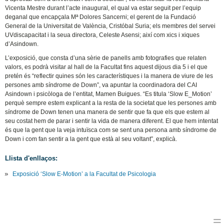
Vicenta Mestre durant l’acte inaugural, el qual va estar seguit per l’equip
deganal que encapçala Mª Dolores Sancerni; el gerent de la Fundació
General de la Universitat de València, Cristóbal Suria; els membres del servei
UVdiscapacitat i la seua directora, Celeste Asensi; així com xics i xiques
d’Asindown.
L’exposició, que consta d’una sèrie de panells amb fotografies que relaten
valors, es podrà visitar al hall de la Facultat fins aquest dijous dia 5 i el que
pretén és “reflectir quines són les característiques i la manera de viure de les
persones amb síndrome de Down”, va apuntar la coordinadora del CAI
Asindown i psicòloga de l’entitat, Mamen Buigues. “Es titula ‘Slow E_Motion’
perquè sempre estem explicant a la resta de la societat que les persones amb
síndrome de Down tenen una manera de sentir que fa que els que estem al
seu costat hem de parar i sentir la vida de manera diferent. El que hem intentat
és que la gent que la veja intuïsca com se sent una persona amb síndrome de
Down i com fan sentir a la gent que està al seu voltant”, explicà.
Llista d'enllaços:
Exposició ‘Slow E-Motion’ a la Facultat de Psicologia