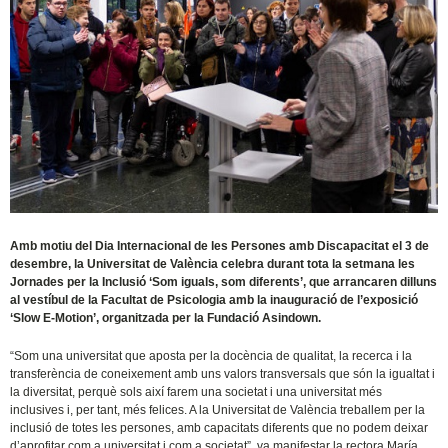
Amb motiu del Dia Internacional de les Persones amb Discapacitat el 3 de
desembre, la Universitat de València celebra durant tota la setmana les
Jornades per la Inclusió ‘Som iguals, som diferents’, que arrancaren dilluns
al vestíbul de la Facultat de Psicologia amb la inauguració de l’exposició
‘Slow E-Motion’, organitzada per la Fundació Asindown.
“Som una universitat que aposta per la docència de qualitat, la recerca i la
transferència de coneixement amb uns valors transversals que són la igualtat i
la diversitat, perquè sols així farem una societat i una universitat més
inclusives i, per tant, més felices. A la Universitat de València treballem per la
inclusió de totes les persones, amb capacitats diferents que no podem deixar
d’aprofitar com a universitat i com a societat”, va manifestar la rectora María