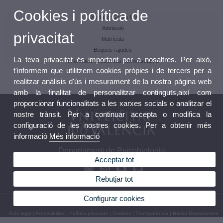
Cookies i política de
Oferta de Graus UV
Admissió
privacitat
Matrícula
Beques i ajudes
La teva privacitat és important per a nosaltres. Per això,
Informació acadèmica i administrativa
t'informem que utilitzem cookies pròpies i de tercers per a
realitzar anàlisis d'ús i mesurament de la nostra pàgina web
amb la finalitat de personalitzar continguts,així com
proporcionar funcionalitats a les xarxes socials o analitzar el
nostre trànsit. Per a continuar accepta o modifica la
configuració de les nostres cookies. Per a obtenir més
informació
Més informació
Departament de Psicobiologia
Acceptar tot
Rebutjar tot
Configurar cookies
© 2026 UV. - Avinguda Blasco Ibáñez, 21 46010 València. Telèfon: (+34) 96 386 44 73
Avís legal
|
Accessibilitat
|
Política privacitat
|
Cookies
|
Transparència
|
Bústia Departament