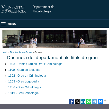
MENÚ
Inici
>
Docència en Grau
> Graus
Docència del departament als títols de grau
1923 - Doble Grau en Dret i Criminologia
1100 - Grau en Biologia
1302 - Grau en Criminologia
1203 - Grau Logopèdia
1206 - Grau Odontologia
1319 - Grau Psicologia