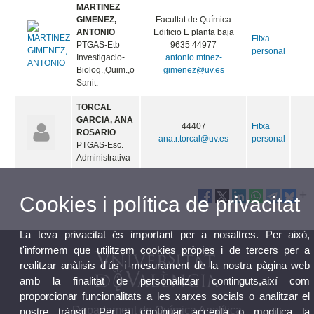
MARTINEZ
GIMENEZ,
Facultat de Química
ANTONIO
Edificio E planta baja
Fitxa
PTGAS-Etb
9635 44977
personal
Investigacio-
antonio.mtnez-
Biolog.,Quim.,o
gimenez@uv.es
Sanit.
TORCAL
GARCIA, ANA
44407
Fitxa
ROSARIO
ana.r.torcal@uv.es
personal
PTGAS-Esc.
Administrativa
Cookies i política de privacitat
La teva privacitat és important per a nosaltres. Per això,
t'informem que utilitzem cookies pròpies i de tercers per a
realitzar anàlisis d'ús i mesurament de la nostra pàgina web
amb la finalitat de personalitzar continguts,així com
proporcionar funcionalitats a les xarxes socials o analitzar el
Departament de Química Analítica
nostre trànsit. Per a continuar accepta o modifica la