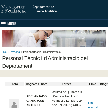
MENÚ
Inici
>
Personal
> Personal tècnic i d'administració
Personal Tècnic i d'Administració del
Departament
Foto
Cognoms i nom
Adreça
+ info
Biogr
Facultad de Químicas D.
ADELANTADO
Química Analítica Dr.
CANO, JOSE
Moliner,50 Edificio E 2º
Fitxa
ANTONIO
piso Tel. (9635) 44037
personal