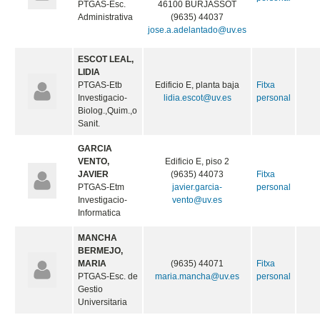
PTGAS-Esc.
46100 BURJASSOT
Administrativa
(9635) 44037
jose.a.adelantado@uv.es
ESCOT LEAL,
LIDIA
PTGAS-Etb
Edificio E, planta baja
Fitxa
Investigacio-
lidia.escot@uv.es
personal
Biolog.,Quim.,o
Sanit.
GARCIA
VENTO,
Edificio E, piso 2
JAVIER
(9635) 44073
Fitxa
PTGAS-Etm
javier.garcia-
personal
Investigacio-
vento@uv.es
Informatica
MANCHA
BERMEJO,
MARIA
(9635) 44071
Fitxa
PTGAS-Esc. de
maria.mancha@uv.es
personal
Gestio
Universitaria