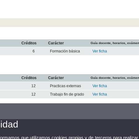
Créditos
Carácter
Guía docente, horarios, exáme
6
Formación básica
Ver ficha
Créditos
Carácter
Guía docente, horarios, exáme
12
Practicas externas
Ver ficha
12
Trabajo fin de grado
Ver ficha
cidad
nformamos que utilizamos cookies propias y de terceros para realizar