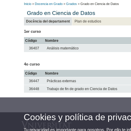
Inicio
>
Docencia en Grado
>
Grados
> Grado en Ciencia de Datos
Grado en Ciencia de Datos
Docència del departament
Plan de estudios
1er curso
Código
Nombre
36407
Análisis matemático
4o curso
Código
Nombre
36447
Prácticas externas
36448
Trabajo de fin de grado en Ciencia de Datos
Cookies y política de priva
Tu privacidad es importante para nosotros. Por ello te i