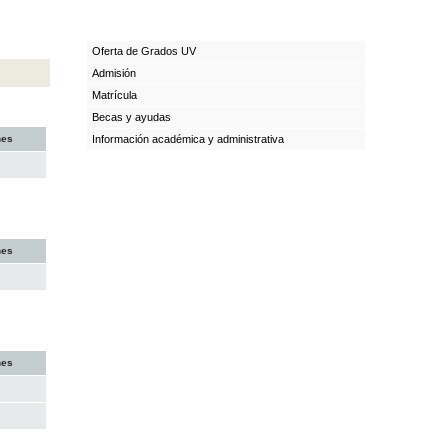
Oferta de Grados UV
Admisión
Matrícula
Becas y ayudas
nes
Información académica y administrativa
nes
nes