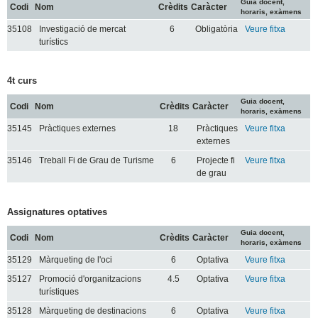
Guia docent,
Codi
Nom
Crèdits
Caràcter
horaris, exàmens
35108
Investigació de mercat
6
Obligatòria
Veure fitxa
turístics
4t curs
Guia docent,
Codi
Nom
Crèdits
Caràcter
horaris, exàmens
35145
Pràctiques externes
18
Pràctiques
Veure fitxa
externes
35146
Treball Fi de Grau de Turisme
6
Projecte fi
Veure fitxa
de grau
Assignatures optatives
Guia docent,
Codi
Nom
Crèdits
Caràcter
horaris, exàmens
35129
Màrqueting de l'oci
6
Optativa
Veure fitxa
35127
Promoció d'organitzacions
4.5
Optativa
Veure fitxa
turístiques
35128
Màrqueting de destinacions
6
Optativa
Veure fitxa