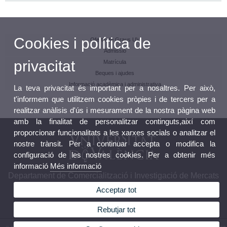
Cookies i política de
Oferta de Graus UV
Admissió
privacitat
Matrícula
Beques i ajudes
Informació acadèmica i administrativa
La teva privacitat és important per a nosaltres. Per això,
t'informem que utilitzem cookies pròpies i de tercers per a
realitzar anàlisis d'ús i mesurament de la nostra pàgina web
amb la finalitat de personalitzar continguts,així com
proporcionar funcionalitats a les xarxes socials o analitzar el
nostre trànsit. Per a continuar accepta o modifica la
configuració de les nostres cookies. Per a obtenir més
informació
Més informació
Departament de Comercialització i Investigació de Mercats
Acceptar tot
Rebutjar tot