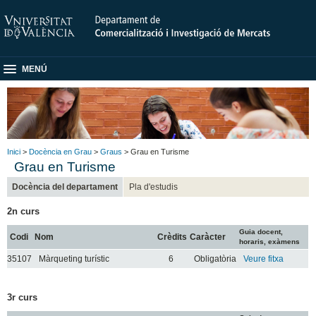
MENÚ
Inici
>
Docència en Grau
>
Graus
> Grau en Turisme
Grau en Turisme
Docència del departament
Pla d'estudis
2n curs
Guia docent,
Codi
Nom
Crèdits
Caràcter
horaris, exàmens
35107
Màrqueting turístic
6
Obligatòria
Veure fitxa
3r curs