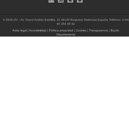
© 2026 UV. - Av. Vicent Andrés Estellés, 22 46100 Burjassot (Valencia) España Teléfono: (+34)
96 354 49 42
Aviso legal
|
Accesibilidad
|
Política privacidad
|
Cookies
|
Transparencia
|
Buzón
Departamento