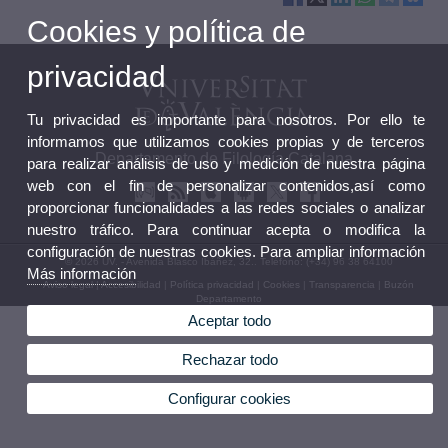
Cookies y política de
privacidad
Tu privacidad es importante para nosotros. Por ello te
informamos que utilizamos cookies propias y de terceros
Departamento de Filología Catalana
para realizar análisis de uso y medición de nuestra página
web con el fin de personalizar contenidos,así como
proporcionar funcionalidades a las redes sociales o analizar
nuestro tráfico. Para continuar acepta o modifica la
configuración de nuestras cookies. Para ampliar información
© 2026 UV. - Avenida Blasco Ibáñez, 32.. Teléfono: (+34) 96 38 64100
Más información
Aviso legal
|
Accesibilidad
|
Política privacidad
|
Cookies
|
Transparencia
|
Buzón
Departamento
Aceptar todo
Rechazar todo
Configurar cookies