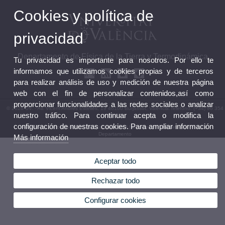
Cookies y política de
privacidad
Departamento de Física de la Tierra y Termodinámica
Tu privacidad es importante para nosotros. Por ello te
informamos que utilizamos cookies propias y de terceros
para realizar análisis de uso y medición de nuestra página
web con el fin de personalizar contenidos,así como
proporcionar funcionalidades a las redes sociales o analizar
© 2026 UV. - Av. Vicent Andrés Estellés, 19 46100 Burjassot, Valencia.Teléfono: (+34) 96 354
nuestro tráfico. Para continuar acepta o modifica la
43 50
configuración de nuestras cookies. Para ampliar información
Aviso legal
|
Accesibilidad
|
Política privacidad
|
Cookies
|
Transparencia
|
Buzón
Departamento
Más información
Aceptar todo
Rechazar todo
Configurar cookies