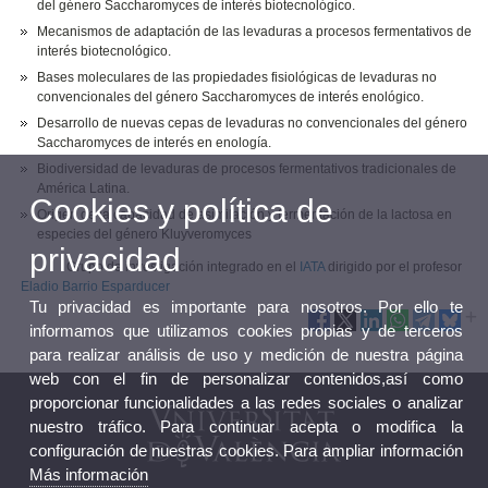
del género Saccharomyces de interés biotecnológico.
Mecanismos de adaptación de las levaduras a procesos fermentativos de
interés biotecnológico.
Bases moleculares de las propiedades fisiológicas de levaduras no
convencionales del género Saccharomyces de interés enológico.
Desarrollo de nuevas cepas de levaduras no convencionales del género
Saccharomyces de interés en enología.
Biodiversidad de levaduras de procesos fermentativos tradicionales de
América Latina.
Cookies y política de
Origen de la capacidad de asimilación y fermentación de la lactosa en
especies del género Kluyveromyces
privacidad
Grupo de investigación integrado en el
IATA
dirigido por el profesor
Eladio Barrio Esparducer
Tu privacidad es importante para nosotros. Por ello te
informamos que utilizamos cookies propias y de terceros
para realizar análisis de uso y medición de nuestra página
web con el fin de personalizar contenidos,así como
proporcionar funcionalidades a las redes sociales o analizar
nuestro tráfico. Para continuar acepta o modifica la
configuración de nuestras cookies. Para ampliar información
Más información